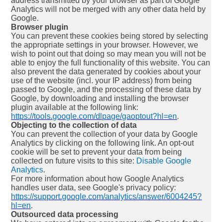
address transmitted by your browser as part of Google
Analytics will not be merged with any other data held by
Google.
Browser plugin
You can prevent these cookies being stored by selecting
the appropriate settings in your browser. However, we
wish to point out that doing so may mean you will not be
able to enjoy the full functionality of this website. You can
also prevent the data generated by cookies about your
use of the website (incl. your IP address) from being
passed to Google, and the processing of these data by
Google, by downloading and installing the browser
plugin available at the following link:
https://tools.google.com/dlpage/gaoptout?hl=en
.
Objecting to the collection of data
You can prevent the collection of your data by Google
Analytics by clicking on the following link. An opt-out
cookie will be set to prevent your data from being
collected on future visits to this site:
Disable Google
Analytics
.
For more information about how Google Analytics
handles user data, see Google's privacy policy:
https://support.google.com/analytics/answer/6004245?
hl=en
.
Outsourced data processing