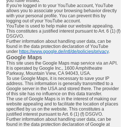
you have visited.
If you're logged in to your YouTube account, YouTube
allows you to associate your browsing behavior directly
with your personal profile. You can prevent this by
logging out of your YouTube account.
YouTube is used to help make our website appealing.
This constitutes a justified interest pursuant to Art. 6 (1) (f)
DSGVO.
Further information about handling user data, can be
found in the data protection declaration of YouTube
under
https://www.google.de/intl/de/policies/privacy
.
Google Maps
This site uses the Google Maps map service via an API.
It is operated by Google Inc., 1600 Amphitheatre
Parkway, Mountain View, CA 94043, USA.
To use Google Maps, it is necessary to save your IP
address. This information is generally transmitted to a
Google server in the USA and stored there. The provider
of this site has no influence on this data transfer.
The use of Google Maps is in the interest of making our
website appealing and to facilitate the location of places
specified by us on the website. This constitutes a
justified interest pursuant to Art. 6 (1) (f) DSGVO.
Further information about handling user data, can be
found in the data protection declaration of Google at