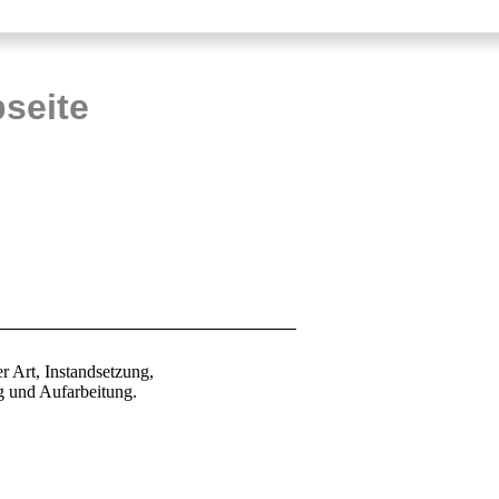
chaufel
Schaugllasfitting
seite
Schweißteil
Acrylglas
 Art, Instandsetzung,
ng und Aufarbeitung.