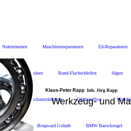
Nutenräumen
Maschinenreparaturen
Eil-Reparaturen
n
Drehen-Fräsen
Rund-Flachschleifen
Sägen
Klaus-Peter Rapp
Inh. 
Werkzeug- und Ma
sum
Datenschutzerklärung
Oldtimerflyer
Maschi
 Laubfrosch
Borgward Goliath
BMW Barockengel