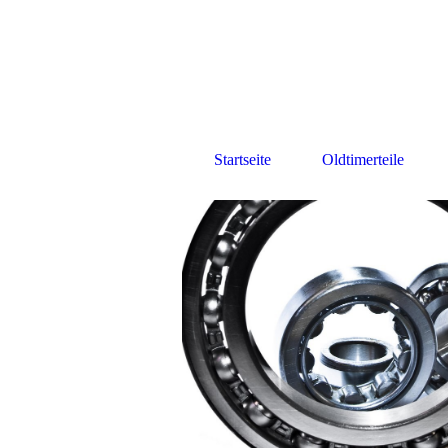
Startseite
Oldtimerteile
Innensechskant stoßen
Hone
Maschinenbau-Bilder
Impres
Alfa Rome Kurbelwelle
Opel