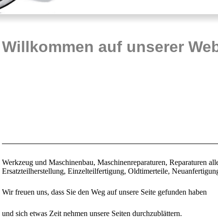
gehäuse
Pumpengehäuse
Schaltgetriebe
Baggers
Willkommen auf unserer Web
luzylinder
Gleitlagerbuchse
Wellen
Lochmuttter
ügel
Werkzeug und Maschinenbau, Maschinenreparaturen, Reparaturen aller
Ersatzteilherstellung,
Einzelteilfertigung, Oldtimerteile, Neuanfertigu
Wir freuen uns, dass Sie den Weg auf unsere Seite gefunden haben
und sich etwas Zeit nehmen unsere Seiten durchzublättern.