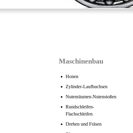
BBS Motorsportfelgen
Lager
Bilder-Rund-Flachschleifen
A
Maschinenbau
Walzen
Pumpenrad-Pumpenfl
Honen
Zylinder-Laufbuchsen
Nutenräumen
-Nutenstoßen
Rundschleifen-
Flachschleifen
Drehen und Fräsen