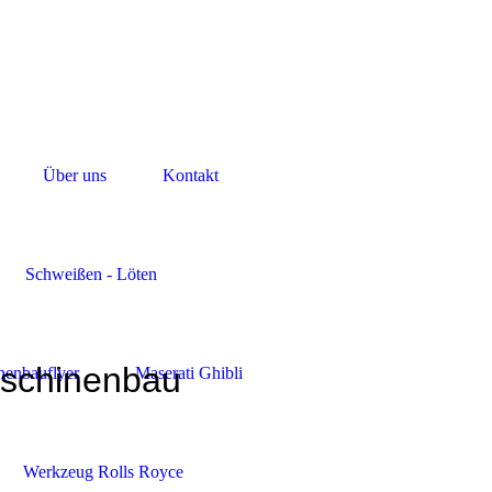
Über uns
Kontakt
Schweißen - Löten
Jörg Rapp
schinenbau
nenbauflyer
Maserati Ghibli
Werkzeug Rolls Royce